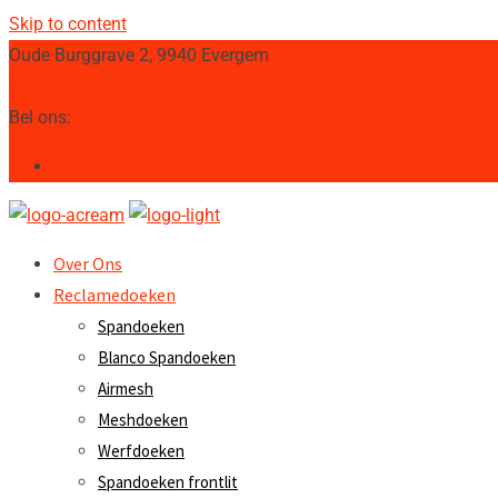
Skip to content
Oude Burggrave 2, 9940 Evergem
info@acream.be
Bel ons:
09/248 00 26
Over Ons
Reclamedoeken
Spandoeken
Blanco Spandoeken
Airmesh
Meshdoeken
Werfdoeken
Spandoeken frontlit